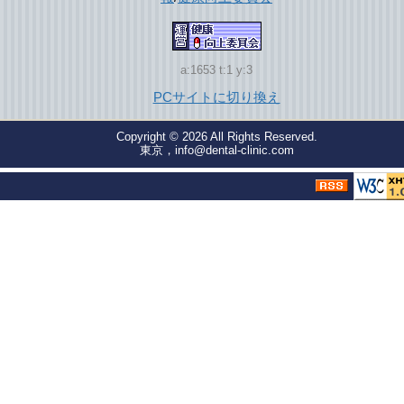
a:1653 t:1 y:3
PCサイトに切り換え
Copyright © 2026
All Rights Reserved.
東京，info@dental-clinic.com