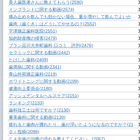
美人歯医者さんに教えてもらう
(2590)
インプラントに関する動画
(2574)
痛み止めを飲んでも効かない場合、量を増やして飲んでよいか？
(2
歯肉（歯ぐき）はどうしてやせるの？
(2552)
宇津矯正歯科医院
(2551)
知的財産権の侵害
(2479)
ブラン品川大井町歯科 口コミ 評判
(2476)
セラミックに関する動画
(2442)
たけした歯科
(2409)
歯周病に関する動画
(2341)
青山外苑矯正歯科
(2219)
ホワイトニングに関する動画
(2199)
健康向上委員会
(2180)
アッシュデンタルヘルスケア
(2151)
ランキング
(2133)
歯科技工士は何ですか？
(2130)
審美歯科に関する動画
(2130)
疲れると歯肉が腫れたり、歯が浮いたようになるのですが？
(2106)
Ｄｒ投稿
(2096)
Ｃ４虫歯の治療の流れを教えてください。
(2067)