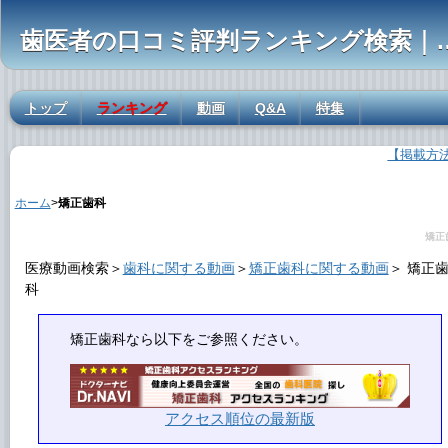
歯医者の口コミ評判ランキ
トップ
ランキング
動画
Q&A
特集
【掲載方
矯正歯科の解説
ホーム
>
矯正歯科
矯正
医療動画検索＞
歯科に関する動画
＞
矯正歯科に関する動画
＞
矯正
科
矯正歯科
なら以下をご参照ください。
アクセス順位の最新版