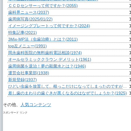
ＣＣＤセンサーって何ですか？
(2055)
歯科界ニュース
(2037)
歯周病写真
(2025/01/22)
イメージングプレートって何ですか？
(2024)
特集記事
(2021)
3Mix-MP法（虫歯治療）とは？
(2011)
top左メニュー
(1991)
岡永歯科医院の無料歯科電話相談
(1974)
オールセラミッククラウン デメリット
(1961)
歯周病菌を退治！夢の殺菌水とは？
(1946)
運営会社事業部
(1938)
新規登録
(1937)
ひどい虫歯を放置して、根っこだけになってしまったのですが？
(1
差し歯のまわりの歯ぐきが黒くなるのはなぜでしょうか？
(1925)
その他、
人気コンテンツ
スポンサード リンク