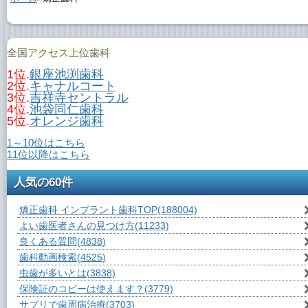
全国アクセス上位歯科
1位.
銀座池渕歯科
2位.
キャナルコート
3位.
吉祥寺セントラル
4位.
池袋同仁歯科
5位.
オレンジ歯科
1～10位はこちら
11位以降はこちら
人気の60件
矯正歯科 インプラント歯科TOP
(188004)
よい歯医者さんの見つけ方
(11233)
良くある質問
(4838)
歯科動画検索
(4525)
虫歯が多いとは
(3838)
保険証のコピーは使えます？
(3779)
サプリで歯周病治療
(3703)