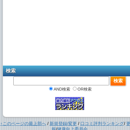
検索
AND検索
OR検索
↑このページの最上部へ
/
新規登録/変更
/
口コミ評判ランキング
/
報
/
健康向上委員会