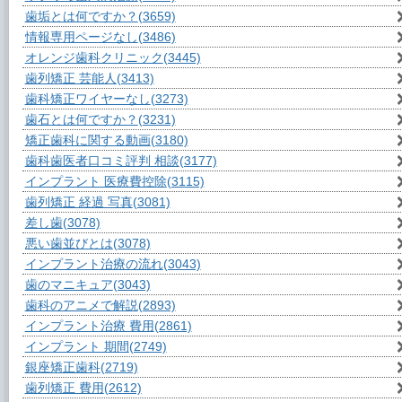
歯垢とは何ですか？
(3659)
情報専用ページなし
(3486)
オレンジ歯科クリニック
(3445)
歯列矯正 芸能人
(3413)
歯科矯正ワイヤーなし
(3273)
歯石とは何ですか？
(3231)
矯正歯科に関する動画
(3180)
歯科歯医者口コミ評判 相談
(3177)
インプラント 医療費控除
(3115)
歯列矯正 経過 写真
(3081)
差し歯
(3078)
悪い歯並びとは
(3078)
インプラント治療の流れ
(3043)
歯のマニキュア
(3043)
歯科のアニメで解説
(2893)
インプラント治療 費用
(2861)
インプラント 期間
(2749)
銀座矯正歯科
(2719)
歯列矯正 費用
(2612)