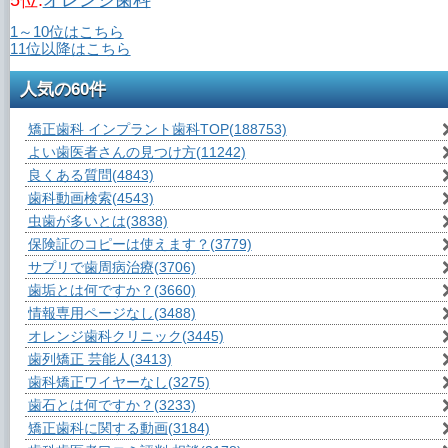
5位.
オレンジ歯科
1～10位はこちら
11位以降はこちら
人気の60件
矯正歯科 インプラント歯科TOP
(188753)
よい歯医者さんの見つけ方
(11242)
良くある質問
(4843)
歯科動画検索
(4543)
虫歯が多いとは
(3838)
保険証のコピーは使えます？
(3779)
サプリで歯周病治療
(3706)
歯垢とは何ですか？
(3660)
情報専用ページなし
(3488)
オレンジ歯科クリニック
(3445)
歯列矯正 芸能人
(3413)
歯科矯正ワイヤーなし
(3275)
歯石とは何ですか？
(3233)
矯正歯科に関する動画
(3184)