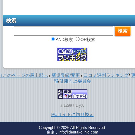
検索
AND検索
OR検索
↑このページの最上部へ
/
新規登録/変更
/
口コミ評判ランキング
/
報
/
健康向上委員会
a:1299 t:1 y:0
PCサイトに切り換え
Copyright © 2026
All Rights Reserved.
東京，info@dental-clinic.com