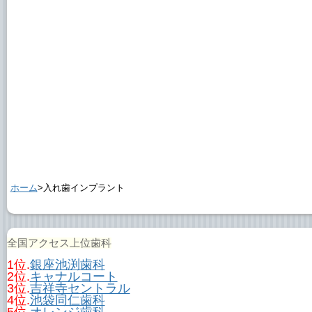
ホーム
>入れ歯インプラント
全国アクセス上位歯科
1位.
銀座池渕歯科
2位.
キャナルコート
3位.
吉祥寺セントラル
4位.
池袋同仁歯科