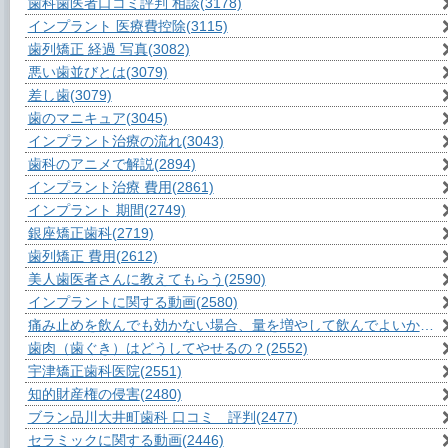
歯科歯医者口コミ評判 相談
(3178)
インプラント 医療費控除
(3115)
歯列矯正 経過 写真
(3082)
悪い歯並びとは
(3079)
差し歯
(3079)
歯のマニキュア
(3045)
インプラント治療の流れ
(3043)
歯科のアニメで解説
(2894)
インプラント治療 費用
(2861)
インプラント 期間
(2749)
銀座矯正歯科
(2719)
歯列矯正 費用
(2612)
美人歯医者さんに教えてもらう
(2590)
インプラントに関する動画
(2580)
痛み止めを飲んでも効かない場合、量を増やして飲んでよいか？
(2
歯肉（歯ぐき）はどうしてやせるの？
(2552)
宇津矯正歯科医院
(2551)
知的財産権の侵害
(2480)
ブラン品川大井町歯科 口コミ 評判
(2477)
セラミックに関する動画
(2446)