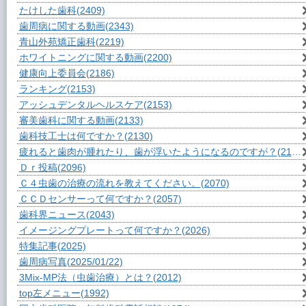
たけした歯科
(2409)
歯周病に関する動画
(2343)
青山外苑矯正歯科
(2219)
ホワイトニングに関する動画
(2200)
健康向上委員会
(2186)
ランキング
(2153)
アッシュデンタルヘルスケア
(2153)
審美歯科に関する動画
(2133)
歯科技工士は何ですか？
(2130)
疲れると歯肉が腫れたり、歯が浮いたようになるのですが？
(2110)
Ｄｒ投稿
(2096)
Ｃ４虫歯の治療の流れを教えてください。
(2070)
ＣＣＤセンサーって何ですか？
(2057)
歯科界ニュース
(2043)
イメージングプレートって何ですか？
(2026)
特集記事
(2025)
歯周病写真
(2025/01/22)
3Mix-MP法（虫歯治療）とは？
(2012)
top左メニュー
(1992)