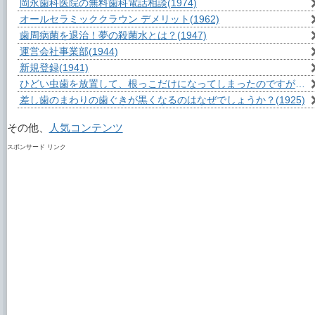
岡永歯科医院の無料歯科電話相談
(1974)
オールセラミッククラウン デメリット
(1962)
歯周病菌を退治！夢の殺菌水とは？
(1947)
運営会社事業部
(1944)
新規登録
(1941)
ひどい虫歯を放置して、根っこだけになってしまったのですが？
(1
差し歯のまわりの歯ぐきが黒くなるのはなぜでしょうか？
(1925)
その他、
人気コンテンツ
スポンサード リンク