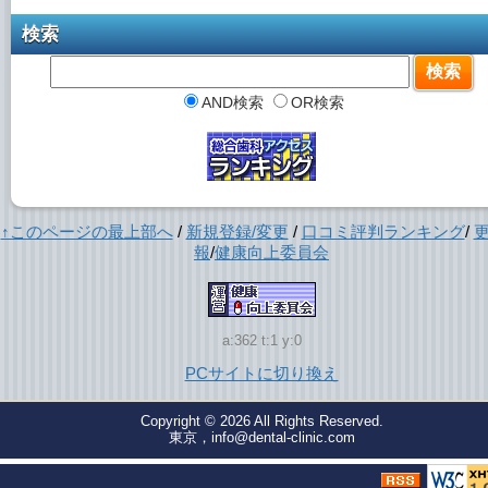
検索
AND検索
OR検索
↑このページの最上部へ
/
新規登録/変更
/
口コミ評判ランキング
/
報
/
健康向上委員会
a:362 t:1 y:0
PCサイトに切り換え
Copyright © 2026
All Rights Reserved.
東京，info@dental-clinic.com