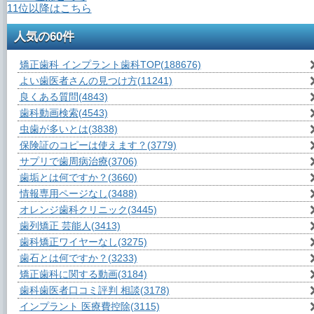
11位以降はこちら
人気の60件
矯正歯科 インプラント歯科TOP
(188676)
よい歯医者さんの見つけ方
(11241)
良くある質問
(4843)
歯科動画検索
(4543)
虫歯が多いとは
(3838)
保険証のコピーは使えます？
(3779)
サプリで歯周病治療
(3706)
歯垢とは何ですか？
(3660)
情報専用ページなし
(3488)
オレンジ歯科クリニック
(3445)
歯列矯正 芸能人
(3413)
歯科矯正ワイヤーなし
(3275)
歯石とは何ですか？
(3233)
矯正歯科に関する動画
(3184)
歯科歯医者口コミ評判 相談
(3178)
インプラント 医療費控除
(3115)