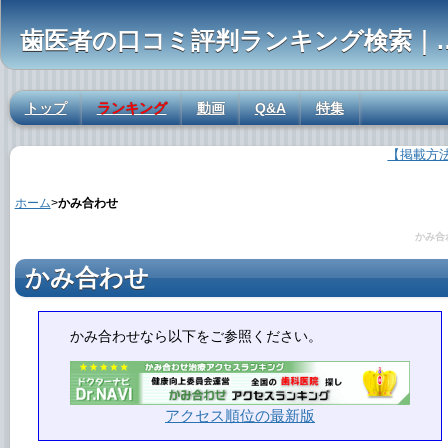
歯医者の口コミ評判ランキ
トップ
ランキング
動画
Q&A
特集
【掲載方
かみ合わせの解説
ホーム
>
かみ合わせ
かみ合
かみ合わせ
かみ合わせ
なら以下をご参照ください。
アクセス順位の最新版