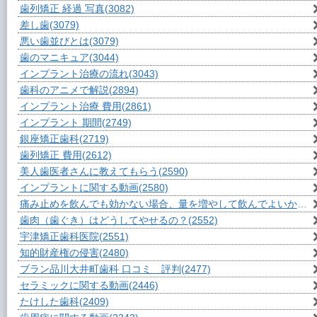
歯列矯正 経過 写真
(3082)
差し歯
(3079)
悪い歯並びとは
(3079)
歯のマニキュア
(3044)
インプラント治療の流れ
(3043)
歯科のアニメで解説
(2894)
インプラント治療 費用
(2861)
インプラント 期間
(2749)
銀座矯正歯科
(2719)
歯列矯正 費用
(2612)
美人歯医者さんに教えてもらう
(2590)
インプラントに関する動画
(2580)
痛み止めを飲んでも効かない場合、量を増やして飲んでよいか？
(2
歯肉（歯ぐき）はどうしてやせるの？
(2552)
宇津矯正歯科医院
(2551)
知的財産権の侵害
(2480)
ブラン品川大井町歯科 口コミ 評判
(2477)
セラミックに関する動画
(2446)
たけした歯科
(2409)