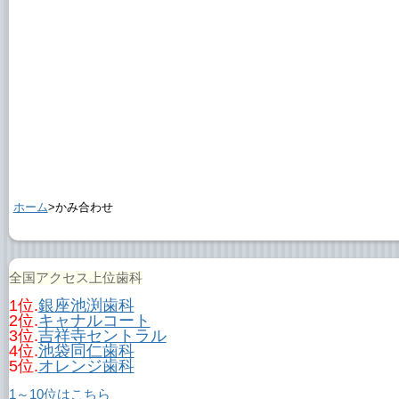
ホーム
>かみ合わせ
全国アクセス上位歯科
1位.
銀座池渕歯科
2位.
キャナルコート
3位.
吉祥寺セントラル
4位.
池袋同仁歯科
5位.
オレンジ歯科
1～10位はこちら