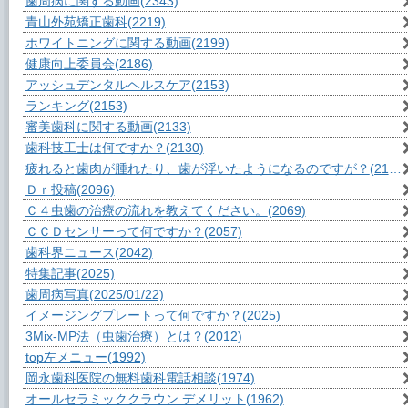
歯周病に関する動画
(2343)
青山外苑矯正歯科
(2219)
ホワイトニングに関する動画
(2199)
健康向上委員会
(2186)
アッシュデンタルヘルスケア
(2153)
ランキング
(2153)
審美歯科に関する動画
(2133)
歯科技工士は何ですか？
(2130)
疲れると歯肉が腫れたり、歯が浮いたようになるのですが？
(2109)
Ｄｒ投稿
(2096)
Ｃ４虫歯の治療の流れを教えてください。
(2069)
ＣＣＤセンサーって何ですか？
(2057)
歯科界ニュース
(2042)
特集記事
(2025)
歯周病写真
(2025/01/22)
イメージングプレートって何ですか？
(2025)
3Mix-MP法（虫歯治療）とは？
(2012)
top左メニュー
(1992)
岡永歯科医院の無料歯科電話相談
(1974)
オールセラミッククラウン デメリット
(1962)