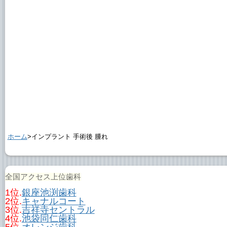
ホーム
>インプラント 手術後 腫れ
全国アクセス上位歯科
1位.
銀座池渕歯科
2位.
キャナルコート
3位.
吉祥寺セントラル
4位.
池袋同仁歯科