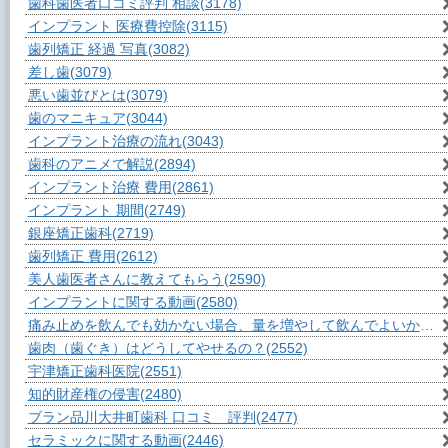
歯科歯医者口コミ評判 相談
(3178)
インプラント 医療費控除
(3115)
歯列矯正 経過 写真
(3082)
差し歯
(3079)
悪い歯並びとは
(3079)
歯のマニキュア
(3044)
インプラント治療の流れ
(3043)
歯科のアニメで解説
(2894)
インプラント治療 費用
(2861)
インプラント 期間
(2749)
銀座矯正歯科
(2719)
歯列矯正 費用
(2612)
美人歯医者さんに教えてもらう
(2590)
インプラントに関する動画
(2580)
痛み止めを飲んでも効かない場合、量を増やして飲んでよいか？
(2
歯肉（歯ぐき）はどうしてやせるの？
(2552)
宇津矯正歯科医院
(2551)
知的財産権の侵害
(2480)
ブラン品川大井町歯科 口コミ 評判
(2477)
セラミックに関する動画
(2446)