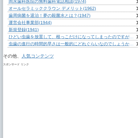
岡永歯科医院の無料歯科電話相談
(1974)
オールセラミッククラウン デメリット
(1962)
歯周病菌を退治！夢の殺菌水とは？
(1947)
運営会社事業部
(1944)
新規登録
(1941)
ひどい虫歯を放置して、根っこだけになってしまったのですが？
(1
虫歯の進行の時間的早さは一般的にどれぐらいなのでしょうか？
(1
その他、
人気コンテンツ
スポンサード リンク