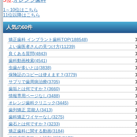
5位.
オレンジ歯科
1～10位はこちら
11位以降はこちら
人気の60件
矯正歯科 インプラント歯科TOP
(188548)
よい歯医者さんの見つけ方
(11239)
良くある質問
(4843)
歯科動画検索
(4541)
虫歯が多いとは
(3838)
保険証のコピーは使えます？
(3779)
サプリで歯周病治療
(3705)
歯垢とは何ですか？
(3660)
情報専用ページなし
(3488)
オレンジ歯科クリニック
(3445)
歯列矯正 芸能人
(3413)
歯科矯正ワイヤーなし
(3275)
歯石とは何ですか？
(3233)
矯正歯科に関する動画
(3184)