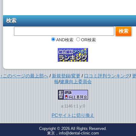
検索
AND検索
OR検索
↑このページの最上部へ
/
新規登録/変更
/
口コミ評判ランキング
/
報
/
健康向上委員会
a:1146 t:1 y:0
PCサイトに切り換え
Copyright © 2026
All Rights Reserved.
東京，info@dental-clinic.com