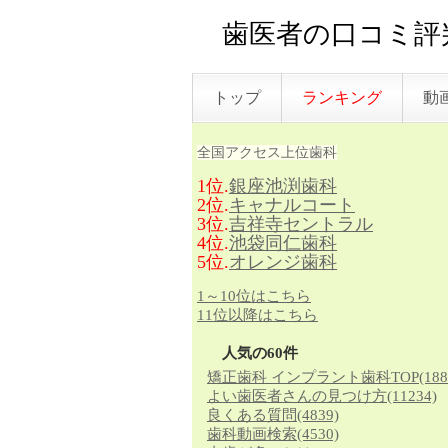
歯医者の口コミ評判
トップ
ランキング
動
全国アクセス上位歯科
1位.
銀座池渕歯科
2位.
キャナルコート
3位.
吉祥寺セントラル
4位.
池袋同仁歯科
5位.
オレンジ歯科
1～10位はこちら
11位以降はこちら
人気の60件
矯正歯科 インプラント歯科TOP
(188
よい歯医者さんの見つけ方
(11234)
良くある質問
(4839)
歯科動画検索
(4530)