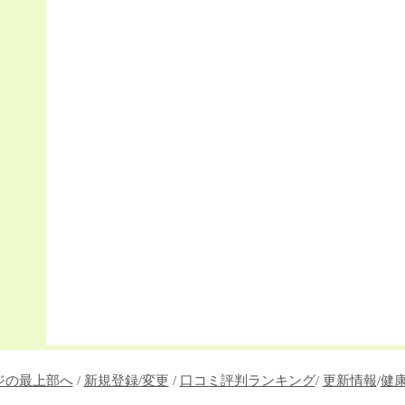
ジの最上部へ
/
新規登録/変更
/
口コミ評判ランキング
/
更新情報
/
健