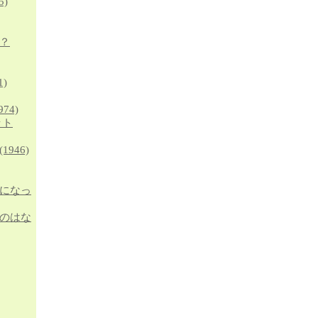
5)
？
1)
974)
ット
(1946)
になっ
のはな