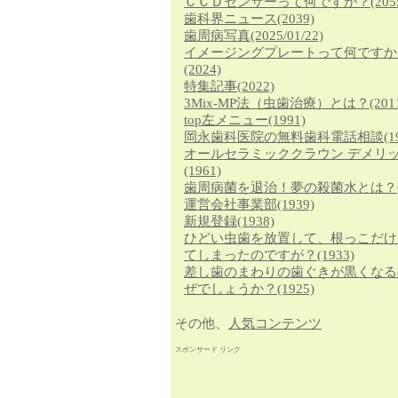
ＣＣＤセンサーって何ですか？
(205
歯科界ニュース
(2039)
歯周病写真
(2025/01/22)
イメージングプレートって何ですか
(2024)
特集記事
(2022)
3Mix-MP法（虫歯治療）とは？
(201
top左メニュー
(1991)
岡永歯科医院の無料歯科電話相談
(1
オールセラミッククラウン デメリ
(1961)
歯周病菌を退治！夢の殺菌水とは？
運営会社事業部
(1939)
新規登録
(1938)
ひどい虫歯を放置して、根っこだけ
てしまったのですが？
(1933)
差し歯のまわりの歯ぐきが黒くなる
ぜでしょうか？
(1925)
その他、
人気コンテンツ
スポンサード リンク