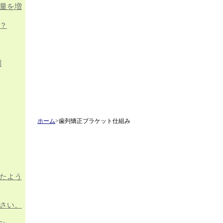
量を増
？
判
ホーム
>歯列矯正ブラケット仕組み
たよう
さい。