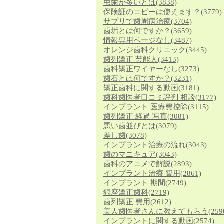
虫歯が多いとは
(3838)
保険証のコピーは使えます？
(3779)
サプリで歯周病治療
(3704)
歯垢とは何ですか？
(3659)
情報専用ページなし
(3487)
オレンジ歯科クリニック
(3445)
歯列矯正 芸能人
(3413)
歯科矯正ワイヤーなし
(3273)
歯石とは何ですか？
(3231)
矯正歯科に関する動画
(3181)
歯科歯医者口コミ評判 相談
(3177)
インプラント 医療費控除
(3115)
歯列矯正 経過 写真
(3081)
悪い歯並びとは
(3079)
差し歯
(3078)
インプラント治療の流れ
(3043)
歯のマニキュア
(3043)
歯科のアニメで解説
(2893)
インプラント治療 費用
(2861)
インプラント 期間
(2749)
銀座矯正歯科
(2719)
歯列矯正 費用
(2612)
美人歯医者さんに教えてもらう
(259
インプラントに関する動画
(2574)