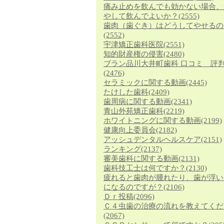
痛み止めを飲んでも効かない場合、
やして飲んでよいか？
(2555)
歯肉（歯ぐき）はどうしてやせるの
(2552)
宇津矯正歯科医院
(2551)
知的財産権の侵害
(2480)
ブラン品川大井町歯科 口コミ 評
(2476)
セラミックに関する動画
(2445)
たけした歯科
(2409)
歯周病に関する動画
(2341)
青山外苑矯正歯科
(2219)
ホワイトニングに関する動画
(2199)
健康向上委員会
(2182)
アッシュデンタルヘルスケア
(2151)
ランキング
(2137)
審美歯科に関する動画
(2131)
歯科技工士は何ですか？
(2130)
疲れると歯肉が腫れたり、歯が浮い
になるのですが？
(2106)
Ｄｒ投稿
(2096)
Ｃ４虫歯の治療の流れを教えてくだ
(2067)