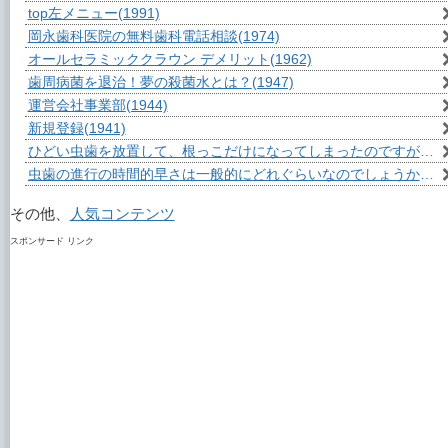
top左メニュー
(1991)
岡永歯科医院の無料歯科電話相談
(1974)
オールセラミッククラウン デメリット
(1962)
歯周病菌を退治！夢の殺菌水とは？
(1947)
運営会社事業部
(1944)
新規登録
(1941)
ひどい虫歯を放置して、根っこだけになってしまったのですが？
(1
虫歯の進行の時間的早さは一般的にどれぐらいなのでしょうか？
(1
その他、
人気コンテンツ
スポンサード リンク