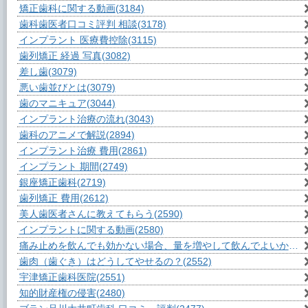
矯正歯科に関する動画
(3184)
歯科歯医者口コミ評判 相談
(3178)
インプラント 医療費控除
(3115)
歯列矯正 経過 写真
(3082)
差し歯
(3079)
悪い歯並びとは
(3079)
歯のマニキュア
(3044)
インプラント治療の流れ
(3043)
歯科のアニメで解説
(2894)
インプラント治療 費用
(2861)
インプラント 期間
(2749)
銀座矯正歯科
(2719)
歯列矯正 費用
(2612)
美人歯医者さんに教えてもらう
(2590)
インプラントに関する動画
(2580)
痛み止めを飲んでも効かない場合、量を増やして飲んでよいか？
(2
歯肉（歯ぐき）はどうしてやせるの？
(2552)
宇津矯正歯科医院
(2551)
知的財産権の侵害
(2480)