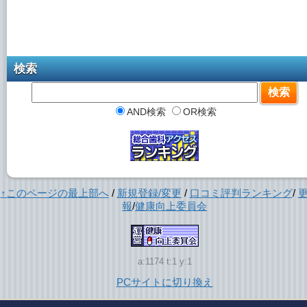
検索
AND検索
OR検索
↑このページの最上部へ
/
新規登録/変更
/
口コミ評判ランキング
/
報
/
健康向上委員会
a:1174 t:1 y:1
PCサイトに切り換え