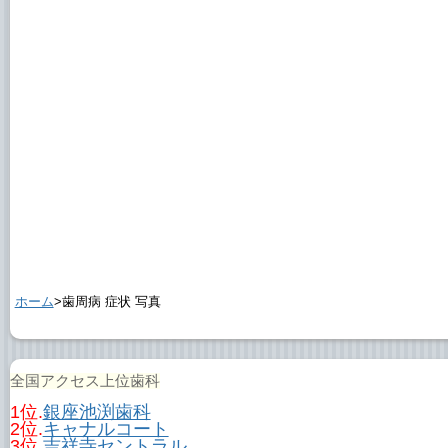
ホーム
>歯周病 症状 写真
全国アクセス上位歯科
1位.
銀座池渕歯科
2位.
キャナルコート
3位.
吉祥寺セントラル