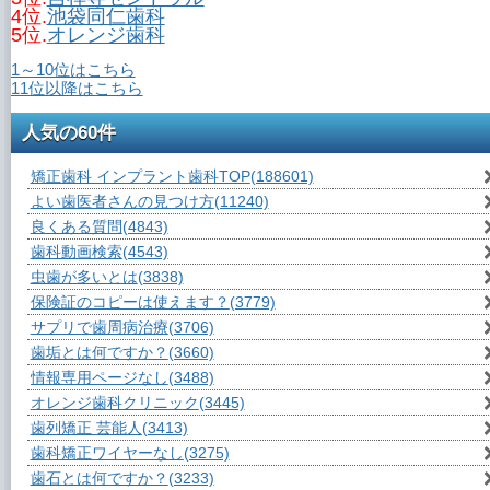
4位.
池袋同仁歯科
5位.
オレンジ歯科
1～10位はこちら
11位以降はこちら
人気の60件
矯正歯科 インプラント歯科TOP
(188601)
よい歯医者さんの見つけ方
(11240)
良くある質問
(4843)
歯科動画検索
(4543)
虫歯が多いとは
(3838)
保険証のコピーは使えます？
(3779)
サプリで歯周病治療
(3706)
歯垢とは何ですか？
(3660)
情報専用ページなし
(3488)
オレンジ歯科クリニック
(3445)
歯列矯正 芸能人
(3413)
歯科矯正ワイヤーなし
(3275)
歯石とは何ですか？
(3233)