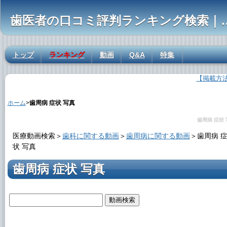
歯医者の口コミ評判ランキ
トップ
ランキング
動画
Q&A
特集
【掲載方
歯周病 症状 写真の解説
ホーム
>
歯周病 症状 写真
歯周病 症状
医療動画検索＞
歯科に関する動画
＞
歯周病に関する動画
＞
歯周病 
状 写真
歯周病 症状 写真