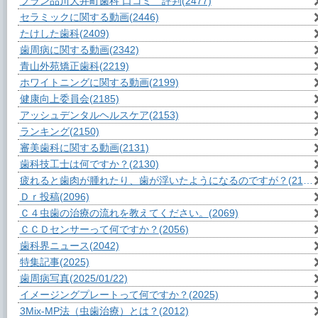
ブラン品川大井町歯科 口コミ 評判
(2477)
セラミックに関する動画
(2446)
たけした歯科
(2409)
歯周病に関する動画
(2342)
青山外苑矯正歯科
(2219)
ホワイトニングに関する動画
(2199)
健康向上委員会
(2185)
アッシュデンタルヘルスケア
(2153)
ランキング
(2150)
審美歯科に関する動画
(2131)
歯科技工士は何ですか？
(2130)
疲れると歯肉が腫れたり、歯が浮いたようになるのですが？
(2109)
Ｄｒ投稿
(2096)
Ｃ４虫歯の治療の流れを教えてください。
(2069)
ＣＣＤセンサーって何ですか？
(2056)
歯科界ニュース
(2042)
特集記事
(2025)
歯周病写真
(2025/01/22)
イメージングプレートって何ですか？
(2025)
3Mix-MP法（虫歯治療）とは？
(2012)