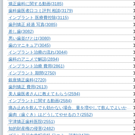
矯正歯科に関する動画
(3185)
歯科歯医者口コミ評判 相談
(3179)
インプラント 医療費控除
(3115)
歯列矯正 経過 写真
(3085)
差し歯
(3082)
悪い歯並びとは
(3080)
歯のマニキュア
(3045)
インプラント治療の流れ
(3044)
歯科のアニメで解説
(2894)
インプラント治療 費用
(2861)
インプラント 期間
(2750)
銀座矯正歯科
(2720)
歯列矯正 費用
(2613)
美人歯医者さんに教えてもらう
(2594)
インプラントに関する動画
(2584)
痛み止めを飲んでも効かない場合、量を増やして飲んでよいか？
(2
歯肉（歯ぐき）はどうしてやせるの？
(2552)
宇津矯正歯科医院
(2551)
知的財産権の侵害
(2482)