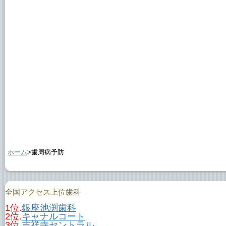
ホーム
>歯周病予防
全国アクセス上位歯科
1位.
銀座池渕歯科
2位.
キャナルコート
3位.
吉祥寺セントラル