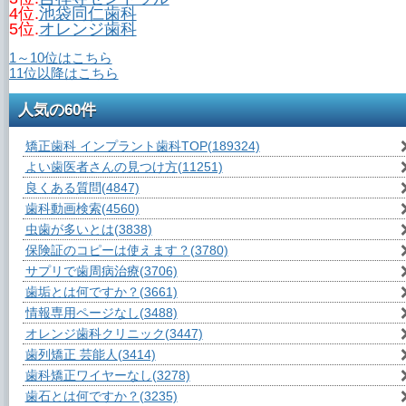
4位.
池袋同仁歯科
5位.
オレンジ歯科
1～10位はこちら
11位以降はこちら
人気の60件
矯正歯科 インプラント歯科TOP
(189324)
よい歯医者さんの見つけ方
(11251)
良くある質問
(4847)
歯科動画検索
(4560)
虫歯が多いとは
(3838)
保険証のコピーは使えます？
(3780)
サプリで歯周病治療
(3706)
歯垢とは何ですか？
(3661)
情報専用ページなし
(3488)
オレンジ歯科クリニック
(3447)
歯列矯正 芸能人
(3414)
歯科矯正ワイヤーなし
(3278)
歯石とは何ですか？
(3235)