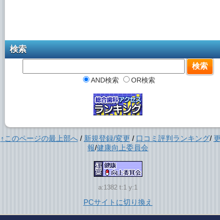
検索
AND検索
OR検索
↑このページの最上部へ
/
新規登録/変更
/
口コミ評判ランキング
/
報
/
健康向上委員会
a:1382 t:1 y:1
PCサイトに切り換え