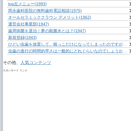
top左メニュー
(1993)
岡永歯科医院の無料歯科電話相談
(1975)
オールセラミッククラウン デメリット
(1962)
運営会社事業部
(1947)
歯周病菌を退治！夢の殺菌水とは？
(1947)
新規登録
(1943)
ひどい虫歯を放置して、根っこだけになってしまったのですが？
(1
虫歯の進行の時間的早さは一般的にどれぐらいなのでしょうか？
(1
その他、
人気コンテンツ
スポンサード リンク