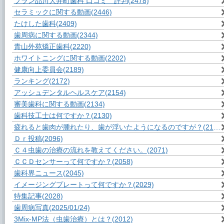
ブラン品川大井町歯科 口コミ 評判
(2478)
セラミックに関する動画
(2446)
たけした歯科
(2409)
歯周病に関する動画
(2344)
青山外苑矯正歯科
(2220)
ホワイトニングに関する動画
(2202)
健康向上委員会
(2189)
ランキング
(2172)
アッシュデンタルヘルスケア
(2154)
審美歯科に関する動画
(2134)
歯科技工士は何ですか？
(2130)
疲れると歯肉が腫れたり、歯が浮いたようになるのですが？
(2111)
Ｄｒ投稿
(2096)
Ｃ４虫歯の治療の流れを教えてください。
(2071)
ＣＣＤセンサーって何ですか？
(2058)
歯科界ニュース
(2045)
イメージングプレートって何ですか？
(2029)
特集記事
(2028)
歯周病写真
(2025/01/24)
3Mix-MP法（虫歯治療）とは？
(2012)