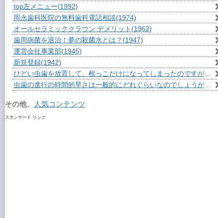
top左メニュー
(1992)
岡永歯科医院の無料歯科電話相談
(1974)
オールセラミッククラウン デメリット
(1962)
歯周病菌を退治！夢の殺菌水とは？
(1947)
運営会社事業部
(1945)
新規登録
(1942)
ひどい虫歯を放置して、根っこだけになってしまったのですが？
(1
虫歯の進行の時間的早さは一般的にどれぐらいなのでしょうか？
(1
その他、
人気コンテンツ
スポンサード リンク