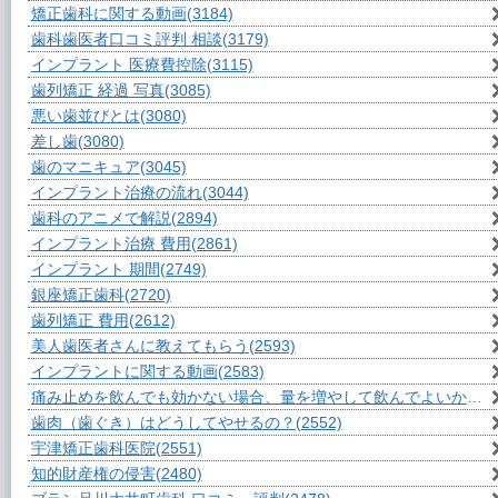
矯正歯科に関する動画
(3184)
歯科歯医者口コミ評判 相談
(3179)
インプラント 医療費控除
(3115)
歯列矯正 経過 写真
(3085)
悪い歯並びとは
(3080)
差し歯
(3080)
歯のマニキュア
(3045)
インプラント治療の流れ
(3044)
歯科のアニメで解説
(2894)
インプラント治療 費用
(2861)
インプラント 期間
(2749)
銀座矯正歯科
(2720)
歯列矯正 費用
(2612)
美人歯医者さんに教えてもらう
(2593)
インプラントに関する動画
(2583)
痛み止めを飲んでも効かない場合、量を増やして飲んでよいか？
(2
歯肉（歯ぐき）はどうしてやせるの？
(2552)
宇津矯正歯科医院
(2551)
知的財産権の侵害
(2480)