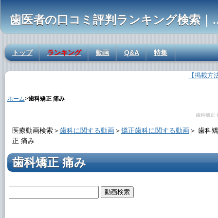
歯医者の口コミ評判ランキ
トップ
ランキング
動画
Q&A
特集
【掲載方
歯科矯正 痛みの解説
ホーム
>
歯科矯正 痛み
歯科矯正 
医療動画検索＞
歯科に関する動画
＞
矯正歯科に関する動画
＞
歯科
正 痛み
歯科矯正 痛み