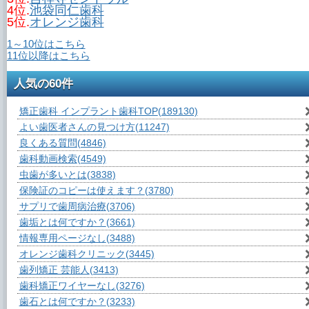
4位.
池袋同仁歯科
5位.
オレンジ歯科
1～10位はこちら
11位以降はこちら
人気の60件
矯正歯科 インプラント歯科TOP
(189130)
よい歯医者さんの見つけ方
(11247)
良くある質問
(4846)
歯科動画検索
(4549)
虫歯が多いとは
(3838)
保険証のコピーは使えます？
(3780)
サプリで歯周病治療
(3706)
歯垢とは何ですか？
(3661)
情報専用ページなし
(3488)
オレンジ歯科クリニック
(3445)
歯列矯正 芸能人
(3413)
歯科矯正ワイヤーなし
(3276)
歯石とは何ですか？
(3233)