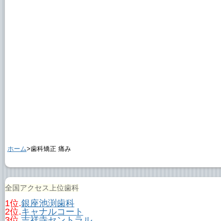
ホーム
>歯科矯正 痛み
全国アクセス上位歯科
1位.
銀座池渕歯科
2位.
キャナルコート
3位.
吉祥寺セントラル