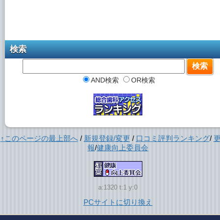
検索
AND検索
OR検索
↑このページの最上部へ
/
新規登録/変更
/
口コミ評判ランキング
/
報
/
健康向上委員会
a:1320 t:1 y:0
PCサイトに切り換え