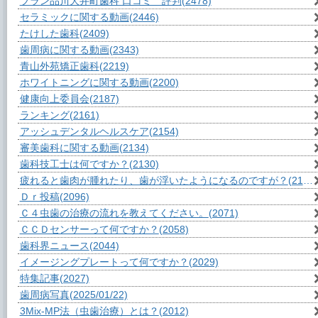
ブラン品川大井町歯科 口コミ 評判
(2478)
セラミックに関する動画
(2446)
たけした歯科
(2409)
歯周病に関する動画
(2343)
青山外苑矯正歯科
(2219)
ホワイトニングに関する動画
(2200)
健康向上委員会
(2187)
ランキング
(2161)
アッシュデンタルヘルスケア
(2154)
審美歯科に関する動画
(2134)
歯科技工士は何ですか？
(2130)
疲れると歯肉が腫れたり、歯が浮いたようになるのですが？
(2111)
Ｄｒ投稿
(2096)
Ｃ４虫歯の治療の流れを教えてください。
(2071)
ＣＣＤセンサーって何ですか？
(2058)
歯科界ニュース
(2044)
イメージングプレートって何ですか？
(2029)
特集記事
(2027)
歯周病写真
(2025/01/22)
3Mix-MP法（虫歯治療）とは？
(2012)