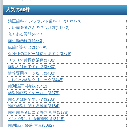
人気の60件
矯正歯科 インプラント歯科TOP
(188728)
よい歯医者さんの見つけ方
(11242)
良くある質問
(4843)
歯科動画検索
(4543)
虫歯が多いとは
(3838)
保険証のコピーは使えます？
(3779)
サプリで歯周病治療
(3706)
歯垢とは何ですか？
(3660)
情報専用ページなし
(3488)
オレンジ歯科クリニック
(3445)
歯列矯正 芸能人
(3413)
歯科矯正ワイヤーなし
(3275)
歯石とは何ですか？
(3233)
矯正歯科に関する動画
(3184)
歯科歯医者口コミ評判 相談
(3178)
インプラント 医療費控除
(3115)
歯列矯正 経過 写真
(3082)