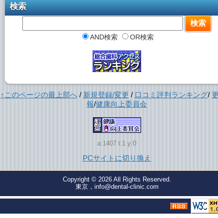
検索
AND検索
OR検索
↑このページの最上部へ
/
新規登録/変更
/
口コミ評判ランキング
/
報
/
健康向上委員会
a:1407 t:1 y:0
PCサイトに切り換え
Copyright © 2026
All Rights Reserved.
東京，info@dental-clinic.com