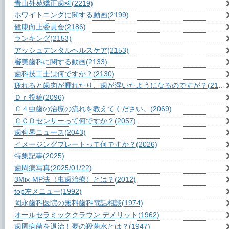
青山外苑矯正歯科
(2219)
ホワイトニングに関する動画
(2199)
健康向上委員会
(2186)
ランキング
(2153)
アッシュデンタルヘルスケア
(2153)
審美歯科に関する動画
(2133)
歯科技工士は何ですか？
(2130)
疲れると歯肉が腫れたり、歯が浮いたようになるのですが？
(2110)
Ｄｒ投稿
(2096)
Ｃ４虫歯の治療の流れを教えてください。
(2069)
ＣＣＤセンサーって何ですか？
(2057)
歯科界ニュース
(2043)
イメージングプレートって何ですか？
(2026)
特集記事
(2025)
歯周病写真
(2025/01/22)
3Mix-MP法（虫歯治療）とは？
(2012)
top左メニュー
(1992)
岡永歯科医院の無料歯科電話相談
(1974)
オールセラミッククラウン デメリット
(1962)
歯周病菌を退治！夢の殺菌水とは？
(1947)