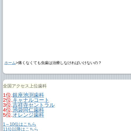
ホーム
>痛くなくても虫歯は治療しなければいけないの？
全国アクセス上位歯科
1位.
銀座池渕歯科
2位.
キャナルコート
3位.
吉祥寺セントラル
4位.
池袋同仁歯科
5位.
オレンジ歯科
1～10位はこちら
11位以降はこちら