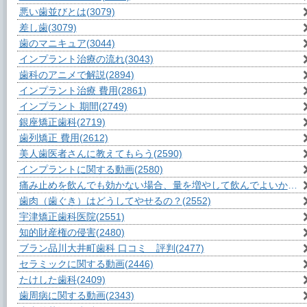
悪い歯並びとは
(3079)
差し歯
(3079)
歯のマニキュア
(3044)
インプラント治療の流れ
(3043)
歯科のアニメで解説
(2894)
インプラント治療 費用
(2861)
インプラント 期間
(2749)
銀座矯正歯科
(2719)
歯列矯正 費用
(2612)
美人歯医者さんに教えてもらう
(2590)
インプラントに関する動画
(2580)
痛み止めを飲んでも効かない場合、量を増やして飲んでよいか？
(2
歯肉（歯ぐき）はどうしてやせるの？
(2552)
宇津矯正歯科医院
(2551)
知的財産権の侵害
(2480)
ブラン品川大井町歯科 口コミ 評判
(2477)
セラミックに関する動画
(2446)
たけした歯科
(2409)
歯周病に関する動画
(2343)