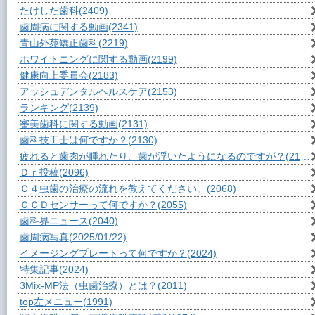
たけした歯科
(2409)
歯周病に関する動画
(2341)
青山外苑矯正歯科
(2219)
ホワイトニングに関する動画
(2199)
健康向上委員会
(2183)
アッシュデンタルヘルスケア
(2153)
ランキング
(2139)
審美歯科に関する動画
(2131)
歯科技工士は何ですか？
(2130)
疲れると歯肉が腫れたり、歯が浮いたようになるのですが？
(2106)
Ｄｒ投稿
(2096)
Ｃ４虫歯の治療の流れを教えてください。
(2068)
ＣＣＤセンサーって何ですか？
(2055)
歯科界ニュース
(2040)
歯周病写真
(2025/01/22)
イメージングプレートって何ですか？
(2024)
特集記事
(2024)
3Mix-MP法（虫歯治療）とは？
(2011)
top左メニュー
(1991)