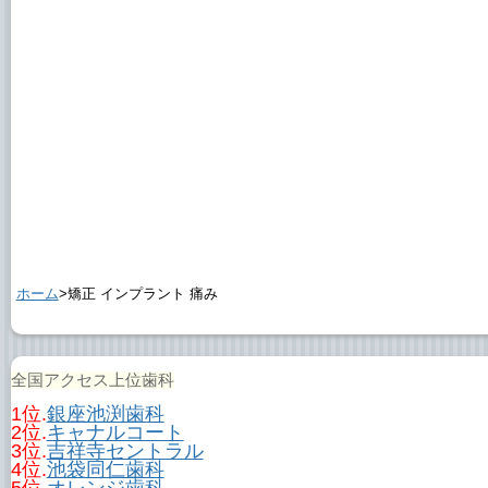
ホーム
>矯正 インプラント 痛み
全国アクセス上位歯科
1位.
銀座池渕歯科
2位.
キャナルコート
3位.
吉祥寺セントラル
4位.
池袋同仁歯科