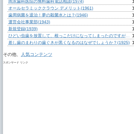
岡永歯科医院の無料歯科電話相談
(1974)
オールセラミッククラウン デメリット
(1961)
歯周病菌を退治！夢の殺菌水とは？
(1946)
運営会社事業部
(1943)
新規登録
(1939)
ひどい虫歯を放置して、根っこだけになってしまったのですが？
(1
差し歯のまわりの歯ぐきが黒くなるのはなぜでしょうか？
(1925)
その他、
人気コンテンツ
スポンサード リンク