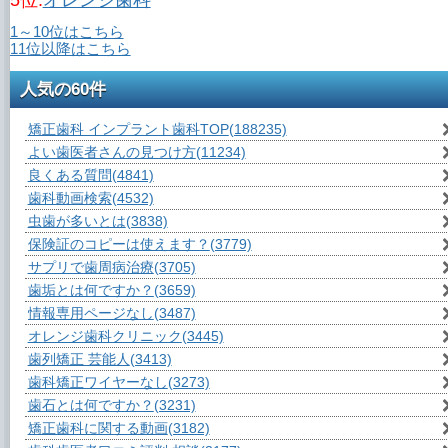
5位.
オレンジ歯科
1～10位はこちら
11位以降はこちら
人気の60件
矯正歯科 インプラント歯科TOP
(188235)
よい歯医者さんの見つけ方
(11234)
良くある質問
(4841)
歯科動画検索
(4532)
虫歯が多いとは
(3838)
保険証のコピーは使えます？
(3779)
サプリで歯周病治療
(3705)
歯垢とは何ですか？
(3659)
情報専用ページなし
(3487)
オレンジ歯科クリニック
(3445)
歯列矯正 芸能人
(3413)
歯科矯正ワイヤーなし
(3273)
歯石とは何ですか？
(3231)
矯正歯科に関する動画
(3182)