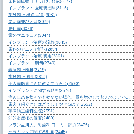
歯科歯医者口コミ評判 相談
(3177)
インプラント 医療費控除
(3115)
歯列矯正 経過 写真
(3081)
悪い歯並びとは
(3079)
差し歯
(3078)
歯のマニキュア
(3044)
インプラント治療の流れ
(3043)
歯科のアニメで解説
(2894)
インプラント治療 費用
(2861)
インプラント 期間
(2749)
銀座矯正歯科
(2719)
歯列矯正 費用
(2612)
美人歯医者さんに教えてもらう
(2590)
インプラントに関する動画
(2576)
痛み止めを飲んでも効かない場合、量を増やして飲んでよいか？
(2
歯肉（歯ぐき）はどうしてやせるの？
(2552)
宇津矯正歯科医院
(2551)
知的財産権の侵害
(2480)
ブラン品川大井町歯科 口コミ 評判
(2476)
セラミックに関する動画
(2445)