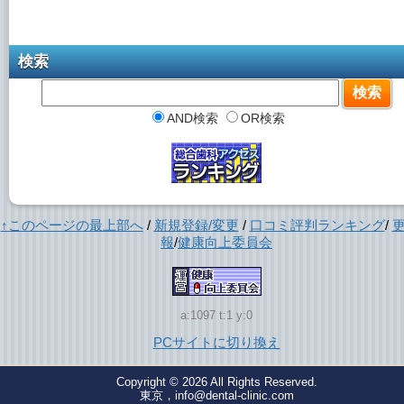
検索
AND検索
OR検索
↑このページの最上部へ
/
新規登録/変更
/
口コミ評判ランキング
/
報
/
健康向上委員会
a:1097 t:1 y:0
PCサイトに切り換え
Copyright © 2026
All Rights Reserved.
東京，info@dental-clinic.com