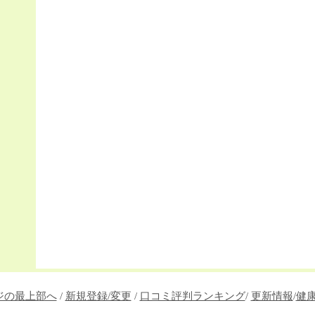
ジの最上部へ
/
新規登録/変更
/
口コミ評判ランキング
/
更新情報
/
健