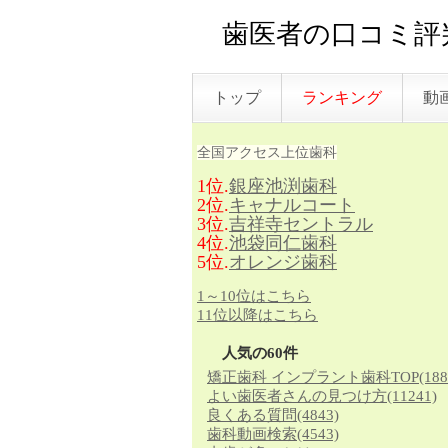
歯医者の口コミ評判
トップ
ランキング
動
全国アクセス上位歯科
1位.
銀座池渕歯科
2位.
キャナルコート
3位.
吉祥寺セントラル
4位.
池袋同仁歯科
5位.
オレンジ歯科
1～10位はこちら
11位以降はこちら
人気の60件
矯正歯科 インプラント歯科TOP
(188
よい歯医者さんの見つけ方
(11241)
良くある質問
(4843)
歯科動画検索
(4543)