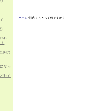
7)
ホーム
>院内ＬＡＮって何ですか？
？
2)
974)
ット
(1947)
になっ
どれぐ