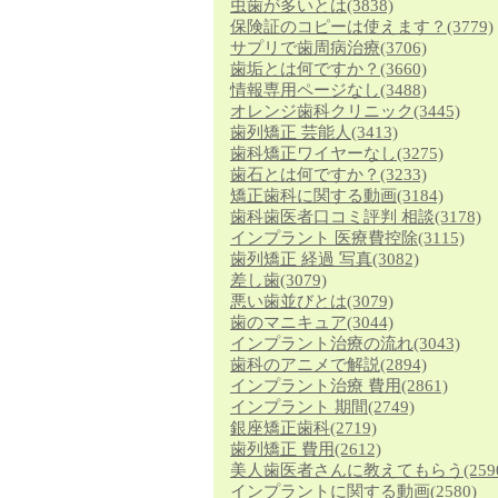
虫歯が多いとは
(3838)
保険証のコピーは使えます？
(3779)
サプリで歯周病治療
(3706)
歯垢とは何ですか？
(3660)
情報専用ページなし
(3488)
オレンジ歯科クリニック
(3445)
歯列矯正 芸能人
(3413)
歯科矯正ワイヤーなし
(3275)
歯石とは何ですか？
(3233)
矯正歯科に関する動画
(3184)
歯科歯医者口コミ評判 相談
(3178)
インプラント 医療費控除
(3115)
歯列矯正 経過 写真
(3082)
差し歯
(3079)
悪い歯並びとは
(3079)
歯のマニキュア
(3044)
インプラント治療の流れ
(3043)
歯科のアニメで解説
(2894)
インプラント治療 費用
(2861)
インプラント 期間
(2749)
銀座矯正歯科
(2719)
歯列矯正 費用
(2612)
美人歯医者さんに教えてもらう
(259
インプラントに関する動画
(2580)