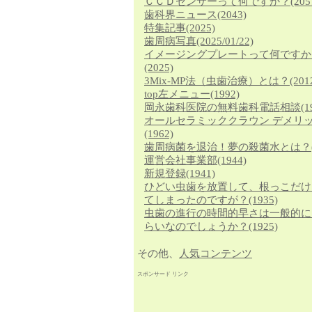
ＣＣＤセンサーって何ですか？
(205
歯科界ニュース
(2043)
特集記事
(2025)
歯周病写真
(2025/01/22)
イメージングプレートって何ですか
(2025)
3Mix-MP法（虫歯治療）とは？
(201
top左メニュー
(1992)
岡永歯科医院の無料歯科電話相談
(1
オールセラミッククラウン デメリ
(1962)
歯周病菌を退治！夢の殺菌水とは？
運営会社事業部
(1944)
新規登録
(1941)
ひどい虫歯を放置して、根っこだけ
てしまったのですが？
(1935)
虫歯の進行の時間的早さは一般的に
らいなのでしょうか？
(1925)
その他、
人気コンテンツ
スポンサード リンク