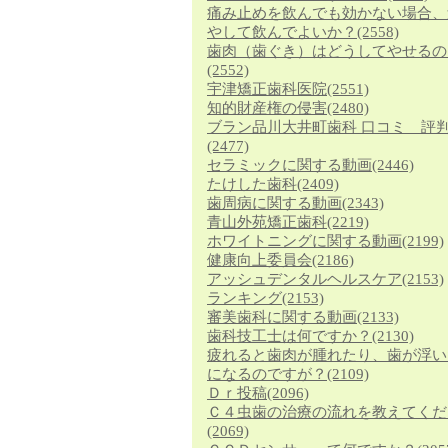
痛み止めを飲んでも効かない場合、
やして飲んでよいか？
(2558)
歯肉（歯ぐき）はどうしてやせるの
(2552)
宇津矯正歯科医院
(2551)
知的財産権の侵害
(2480)
ブラン品川大井町歯科 口コミ 評
(2477)
セラミックに関する動画
(2446)
たけした歯科
(2409)
歯周病に関する動画
(2343)
青山外苑矯正歯科
(2219)
ホワイトニングに関する動画
(2199)
健康向上委員会
(2186)
アッシュデンタルヘルスケア
(2153)
ランキング
(2153)
審美歯科に関する動画
(2133)
歯科技工士は何ですか？
(2130)
疲れると歯肉が腫れたり、歯が浮い
になるのですが？
(2109)
Ｄｒ投稿
(2096)
Ｃ４虫歯の治療の流れを教えてくだ
(2069)