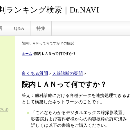
ランキング検索｜Dr.NAVI
画
Q&A
特集
院内ＬＡＮって何ですか？の解説
ホーム
>
院内ＬＡＮって何ですか？
良くある質問
＞
Ｘ線診断の疑問
＞
院内ＬＡＮって何ですか？
答え：歯科診療における各種データを連携処理できる
として構築したネットワークのことです。
703)
「これならわかるデジタルエックス線撮影装置」
砂書房および著作者様からの内容抜粋の許可済み
詳しくは以下の書籍をご購入ください。