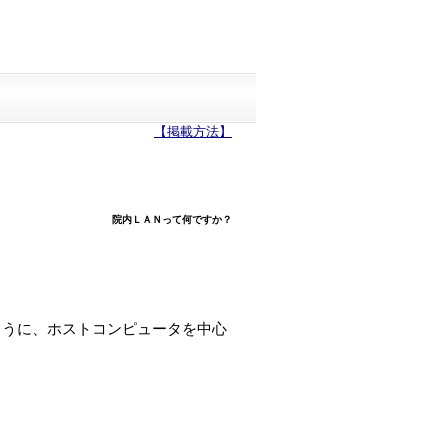
【掲載方法】
院内ＬＡＮって何ですか？
ように、ホストコンピュータを中心