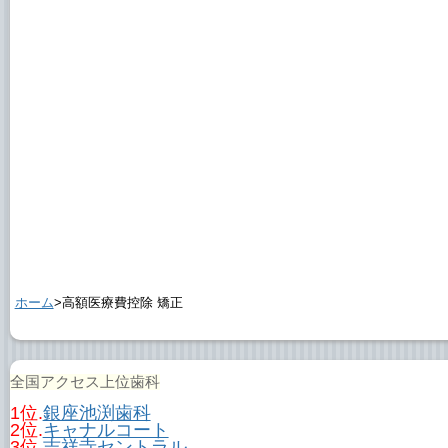
ホーム
>高額医療費控除 矯正
全国アクセス上位歯科
1位.
銀座池渕歯科
2位.
キャナルコート
3位.
吉祥寺セントラル