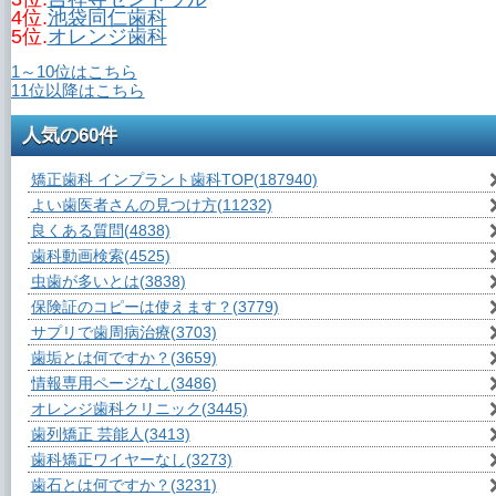
4位.
池袋同仁歯科
5位.
オレンジ歯科
1～10位はこちら
11位以降はこちら
人気の60件
矯正歯科 インプラント歯科TOP
(187940)
よい歯医者さんの見つけ方
(11232)
良くある質問
(4838)
歯科動画検索
(4525)
虫歯が多いとは
(3838)
保険証のコピーは使えます？
(3779)
サプリで歯周病治療
(3703)
歯垢とは何ですか？
(3659)
情報専用ページなし
(3486)
オレンジ歯科クリニック
(3445)
歯列矯正 芸能人
(3413)
歯科矯正ワイヤーなし
(3273)
歯石とは何ですか？
(3231)