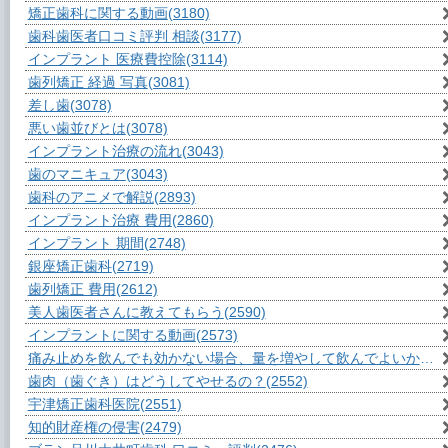
矯正歯科に関する動画
(3180)
歯科歯医者口コミ評判 相談
(3177)
インプラント 医療費控除
(3114)
歯列矯正 経過 写真
(3081)
差し歯
(3078)
悪い歯並びとは
(3078)
インプラント治療の流れ
(3043)
歯のマニキュア
(3043)
歯科のアニメで解説
(2893)
インプラント治療 費用
(2860)
インプラント 期間
(2748)
銀座矯正歯科
(2719)
歯列矯正 費用
(2612)
美人歯医者さんに教えてもらう
(2590)
インプラントに関する動画
(2573)
痛み止めを飲んでも効かない場合、量を増やして飲んでよいか？
(2
歯肉（歯ぐき）はどうしてやせるの？
(2552)
宇津矯正歯科医院
(2551)
知的財産権の侵害
(2479)