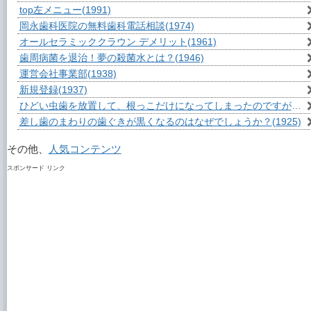
top左メニュー
(1991)
岡永歯科医院の無料歯科電話相談
(1974)
オールセラミッククラウン デメリット
(1961)
歯周病菌を退治！夢の殺菌水とは？
(1946)
運営会社事業部
(1938)
新規登録
(1937)
ひどい虫歯を放置して、根っこだけになってしまったのですが？
(1
差し歯のまわりの歯ぐきが黒くなるのはなぜでしょうか？
(1925)
その他、
人気コンテンツ
スポンサード リンク