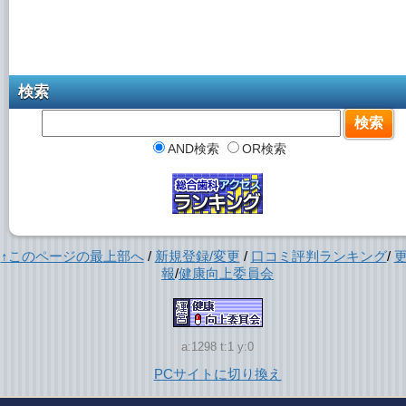
検索
AND検索
OR検索
↑このページの最上部へ
/
新規登録/変更
/
口コミ評判ランキング
/
報
/
健康向上委員会
a:1298 t:1 y:0
PCサイトに切り換え