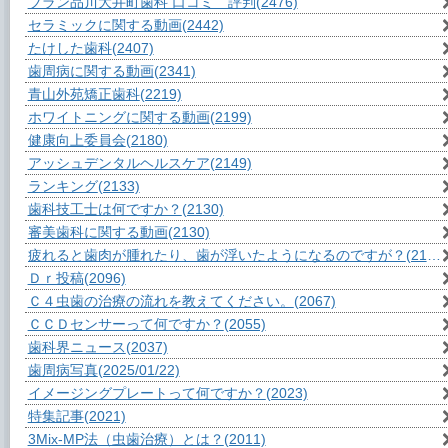
ブラン品川大井町歯科 口コミ 評判
(2476)
セラミックに関する動画
(2442)
たけした歯科
(2407)
歯周病に関する動画
(2341)
青山外苑矯正歯科
(2219)
ホワイトニングに関する動画
(2199)
健康向上委員会
(2180)
アッシュデンタルヘルスケア
(2149)
ランキング
(2133)
歯科技工士は何ですか？
(2130)
審美歯科に関する動画
(2130)
疲れると歯肉が腫れたり、歯が浮いたようになるのですが？
(2105)
Ｄｒ投稿
(2096)
Ｃ４虫歯の治療の流れを教えてください。
(2067)
ＣＣＤセンサーって何ですか？
(2055)
歯科界ニュース
(2037)
歯周病写真
(2025/01/22)
イメージングプレートって何ですか？
(2023)
特集記事
(2021)
3Mix-MP法（虫歯治療）とは？
(2011)