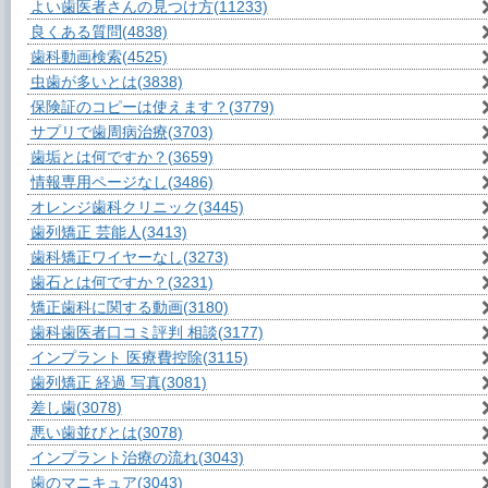
よい歯医者さんの見つけ方
(11233)
良くある質問
(4838)
歯科動画検索
(4525)
虫歯が多いとは
(3838)
保険証のコピーは使えます？
(3779)
サプリで歯周病治療
(3703)
歯垢とは何ですか？
(3659)
情報専用ページなし
(3486)
オレンジ歯科クリニック
(3445)
歯列矯正 芸能人
(3413)
歯科矯正ワイヤーなし
(3273)
歯石とは何ですか？
(3231)
矯正歯科に関する動画
(3180)
歯科歯医者口コミ評判 相談
(3177)
インプラント 医療費控除
(3115)
歯列矯正 経過 写真
(3081)
差し歯
(3078)
悪い歯並びとは
(3078)
インプラント治療の流れ
(3043)
歯のマニキュア
(3043)