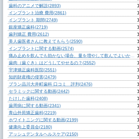
歯科のアニメで解説
(2893)
インプラント治療 費用
(2861)
インプラント 期間
(2749)
銀座矯正歯科
(2719)
歯列矯正 費用
(2612)
美人歯医者さんに教えてもらう
(2590)
インプラントに関する動画
(2574)
痛み止めを飲んでも効かない場合、量を増やして飲んでよいか？
(2
歯肉（歯ぐき）はどうしてやせるの？
(2552)
宇津矯正歯科医院
(2551)
知的財産権の侵害
(2479)
ブラン品川大井町歯科 口コミ 評判
(2476)
セラミックに関する動画
(2442)
たけした歯科
(2408)
歯周病に関する動画
(2341)
青山外苑矯正歯科
(2219)
ホワイトニングに関する動画
(2199)
健康向上委員会
(2180)
アッシュデンタルヘルスケア
(2150)