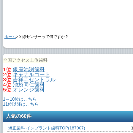
ホーム
>Ｘ線センサーって何ですか？
全国アクセス上位歯科
1位.
銀座池渕歯科
2位.
キャナルコート
3位.
吉祥寺セントラル
4位.
池袋同仁歯科
5位.
オレンジ歯科
1～10位はこちら
11位以降はこちら
人気の60件
矯正歯科 インプラント歯科TOP
(187967)