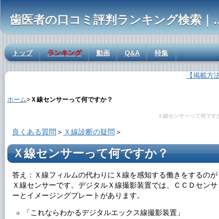
歯医者の口コミ評判ランキ
トップ
ランキング
動画
Q&A
特集
【掲載方
Ｘ線センサーって何ですか？の解説
ホーム
>
Ｘ線センサーって何ですか？
Ｘ線センサーって何です
良くある質問
＞
Ｘ線診断の疑問
＞
Ｘ線センサーって何ですか？
答え：Ｘ線フィルムの代わりにＸ線を感知する働きをするのが
Ｘ線センサーです。デジタルＸ線撮影装置では、ＣＣＤセンサ
ーとイメージングプレートがあります。
「これならわかるデジタルエックス線撮影装置」