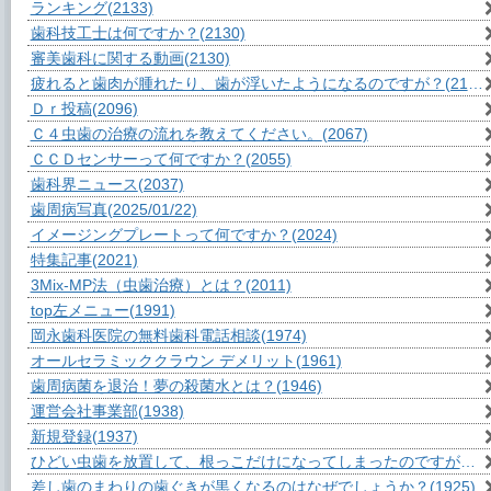
ランキング
(2133)
歯科技工士は何ですか？
(2130)
審美歯科に関する動画
(2130)
疲れると歯肉が腫れたり、歯が浮いたようになるのですが？
(2105)
Ｄｒ投稿
(2096)
Ｃ４虫歯の治療の流れを教えてください。
(2067)
ＣＣＤセンサーって何ですか？
(2055)
歯科界ニュース
(2037)
歯周病写真
(2025/01/22)
イメージングプレートって何ですか？
(2024)
特集記事
(2021)
3Mix-MP法（虫歯治療）とは？
(2011)
top左メニュー
(1991)
岡永歯科医院の無料歯科電話相談
(1974)
オールセラミッククラウン デメリット
(1961)
歯周病菌を退治！夢の殺菌水とは？
(1946)
運営会社事業部
(1938)
新規登録
(1937)
ひどい虫歯を放置して、根っこだけになってしまったのですが？
(1
差し歯のまわりの歯ぐきが黒くなるのはなぜでしょうか？
(1925)