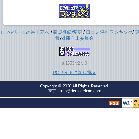
↑このページの最上部へ
/
新規登録/変更
/
口コミ評判ランキング
/
報
/
健康向上委員会
a:1553 t:2 y:0
PCサイトに切り換え
Copyright © 2026
All Rights Reserved.
東京，info@dental-clinic.com